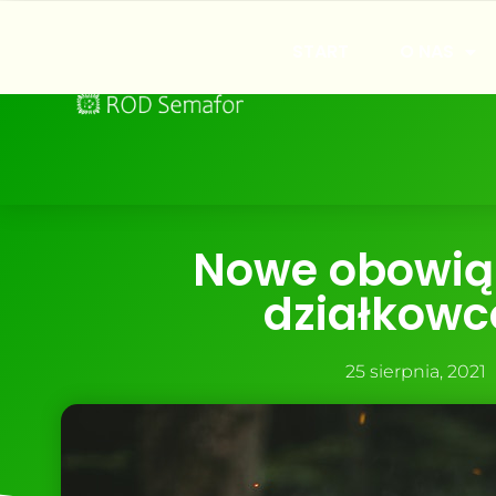
START
O NAS
Nowe obowiąz
działkowc
25 sierpnia, 2021