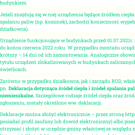
budynkiem.
Jeżeli znajdują się w niej urządzenia będące źródłem ciepła
spalaniu paliw (np. kominek), zachodzi konieczność wypełni
działkowca).
Urządzenie funkcjonujące w budynkach przed 01.07.2021r. na
do końca czerwca 2022 roku. W przypadku montażu urządzeń
krótszy – 14 dni od ich zamontowania. Analogiczne obowi
tytułu urządzeń zlokalizowanych w budynkach zaliczanych
świetlicach.
Zarówno w przypadku działkowca, jak i zarządu ROD, właś
pn.
Deklaracja dotycząca źródeł ciepła i źródeł spalania pa
niemieszkalne.
Szczegółowe rodzaje źródeł ciepła oraz źród
zgłoszeniu, zostały określone ww. deklaracji.
Deklaracje można złożyć elektronicznie – przez stronę https
posiadać profil zaufany lub dowód elektroniczny) albo pi
otrzymać i złożyć w urzędzie gminy właściwej ze względu n