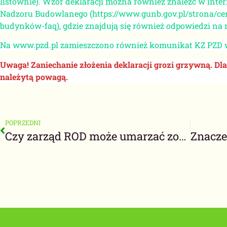
listownie). Wzór deklaracji można również znaleźć w inte
Nadzoru Budowlanego (https://www.gunb.gov.pl/strona/ce
budynków-faq), gdzie znajdują się również odpowiedzi na 
Na www.pzd.pl zamieszczono również komunikat KZ PZD w 
Uwaga! Zaniechanie złożenia deklaracji grozi grzywną. Dl
należytą powagą.
POPRZEDNI
Czy zarząd ROD może umarzać zobowiązania z tytułu opłaty ogrodowej ?