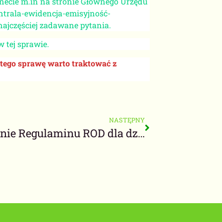
rnecie m.in na stronie Głównego Urzędu
ntrala-ewidencja-emisyjność-
najczęściej zadawane pytania.
tej sprawie.
atego sprawę warto traktować z
NASTĘPNY
Znaczenie Regulaminu ROD dla działkowców