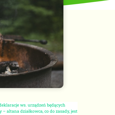
deklaracje ws. urządzeń będących
 – altana działkowca, co do zasady, jest