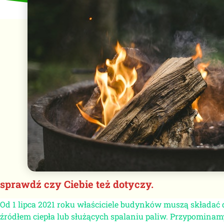
sprawdź czy Ciebie też dotyczy.
Od 1 lipca 2021 roku właściciele budynków muszą składać 
źródłem ciepła lub służących spalaniu paliw. Przypominamy