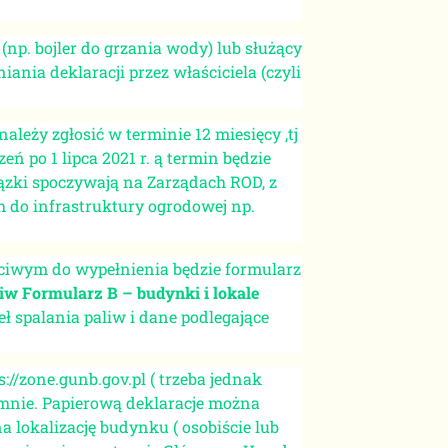
 (np. bojler do grzania wody) lub służący
ania deklaracji przez właściciela (czyli
leży zgłosić w terminie 12 miesięcy ,tj
 po 1 lipca 2021 r. ą termin będzie
ązki spoczywają na Zarządach ROD, z
 do infrastruktury ogrodowej np.
ciwym do wypełnienia będzie formularz
liw Formularz B – budynki i lokale
eł spalania paliw i dane podlegające
://zone.gunb.gov.pl ( trzeba jednak
semnie. Papierową deklaracje można
a lokalizację budynku ( osobiście lub