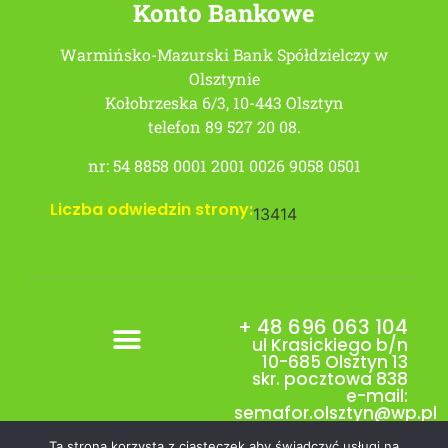
Konto Bankowe
Warmińsko-Mazurski Bank Spółdzielczy w
Olsztynie
Kołobrzeska 6/3, 10-443 Olsztyn
telefon 89 527 20 08.
nr: 54 8858 0001 2001 0026 9058 0501
Liczba odwiedzin strony:
13414
+ 48 696 063 104
ul Krasickiego b/n
10-685 Olsztyn 13
skr. pocztowa 838
e-mail:
semafor.olsztyn@wp.pl
Ta strona korzysta z ciasteczek aby świadczyć usługi na