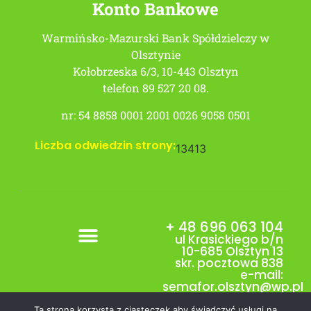
Konto Bankowe
Warmińsko-Mazurski Bank Spółdzielczy w
Olsztynie
Kołobrzeska 6/3, 10-443 Olsztyn
telefon 89 527 20 08.
nr: 54 8858 0001 2001 0026 9058 0501
Liczba odwiedzin strony:
13413
+ 48 696 063 104
ul Krasickiego b/n
10-685 Olsztyn 13
skr. pocztowa 838
e-mail:
semafor.olsztyn@wp.pl
Ta strona korzysta z ciasteczek aby świadczyć usługi na