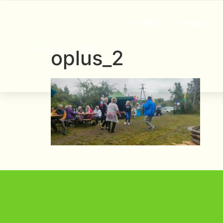
START
O NAS
oplus_2